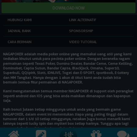
HUBUNGI KAMI
LINK ALTERNATIF
JADWAL BANK
SPONSORSHIP
CARA BERMAIN
VIDEO TUTORIAL
NAGAPOKER
adalah media poker online yang memakai uang asli yang kami
sediakan khusus untuk para pecinta poker online. Dengan beraneka ragam
permainan seperti Texas Poker, Domino Dealer, Bandar Ceme, Ceme Keliling,
Dominobet, Capsa Susun, Bandar Capsa, Blackjack, Omaha, Super10,
Superbull, QQspirit, Slots, IDNLIVE, Togel dan E-SPORT, sportbook, E-lottery
dan MM Tangkas. Hanya dengan 1 akun di situs kami anda sudah bisa
bermain semua fitur permainan di
NAGAPOKER
.
Kami mengutamakan semua member
NAGAPOKER
di support oleh perangkat
seperti android dan IOS yang bisa anda mainkan dimanapun dan kapanpun
saja.
Raih bonus jutaan setiap minggunya untuk anda yang bermain game
NAGAPOKER
, dalam event ini menentukan siapa yang paling tinggi dalam
turnover dari 1 s/d 10 setiap minggunya, rasakan juga bonus menarik kami
lainnya seperti lucky spin dan mysteri box setiap harinya. Tunggu apa lagi
segera daftarkan diri anda dan raih hadiahnya!