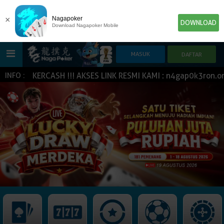
×
Nagapoker
DOWNLOAD
Download Nagapoker Mobile
 JOKERCASH !!! AKSES LINK RESMI KAMI : n4gap0k3ron.org,
INFO :
HOME
POKER
SLOT GAME
IDN E-LOTTERY
NEW
NEW
SPORTBOOK
LIVE CASINO
IDNLIVE
NEW
TOGEL
ESPORTS
ARCADE
NEW
NEW
NEW
IDNTRADE
TEMBAK IKAN
IDNRAFFLE