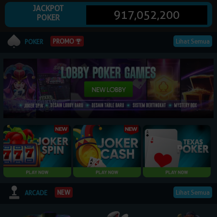
JACKPOT
917,052,200
POKER
© 2026 NagaPoker. All Rights Reserved | 18+
Lihat Semua
PROMO
POKER
Lihat Semua
NEW
ARCADE