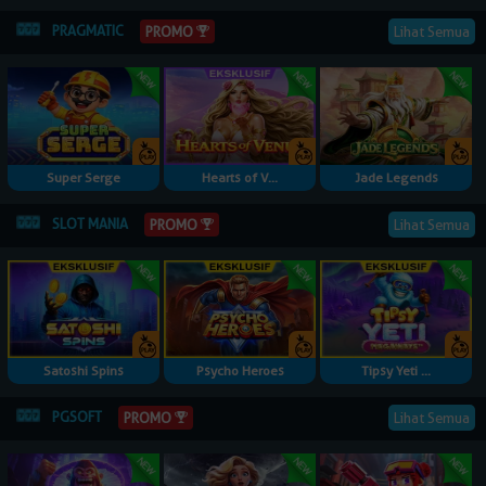
PRAGMATIC
Lihat Semua
PROMO
Super Serge
Hearts of V...
Jade Legends
SLOT MANIA
Lihat Semua
PROMO
Satoshi Spins
Psycho Heroes
Tipsy Yeti ...
PGSOFT
Lihat Semua
PROMO