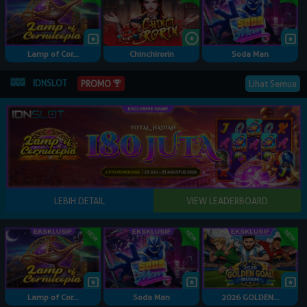
Lamp of Cor...
Chinchirorin
Soda Man
IDNSLOT
Lihat Semua
PROMO
Lamp of Cor...
Soda Man
2026 GOLDEN...