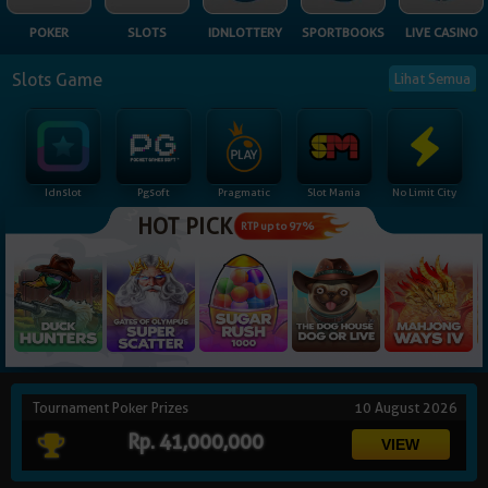
NEW
POKER
SLOTS
IDNLOTTERY
SPORTBOOKS
LIVE CASINO
TANGKAS
RTP
Slots Game
Lihat Semua
DEPOSIT
WITHDRAW
Idnslot
Pgsoft
Pragmatic
Slot Mania
No Limit City
PROMOSI
HOT PICK
RTP up to 97%
DOWNLOAD
REFERRAL
JACKPOT
Tournament Poker Prizes
10 August 2026
VIP MEMBER
Rp. 41,000,000
HUBUNGI KAMI