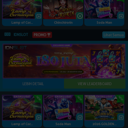
Lamp of Cor...
Chinchirorin
Soda Man
IDNSLOT
Lihat Semua
PROMO
Lamp of Cor...
Soda Man
2026 GOLDEN...