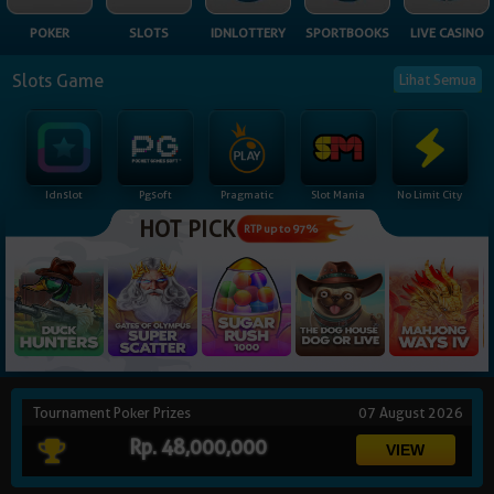
NEW
POKER
SLOTS
IDNLOTTERY
SPORTBOOKS
LIVE CASINO
TANGKAS
RTP
Slots Game
Lihat Semua
DEPOSIT
WITHDRAW
Idnslot
Pgsoft
Pragmatic
Slot Mania
No Limit City
PROMOSI
HOT PICK
RTP up to 97%
DOWNLOAD
REFERRAL
JACKPOT
Tournament Poker Prizes
07 August 2026
VIP MEMBER
Rp. 48,000,000
HUBUNGI KAMI