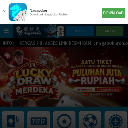
×
Nagapoker
DOWNLOAD
Download Nagapoker Mobile
U JOKERCASH !!! AKSES LINK RESMI KAMI : n4gap0k3ron.org
INFO :
HOME
POKER
SLOT GAME
IDN E-LOTTERY
NEW
NEW
SPORTBOOK
LIVE CASINO
IDNLIVE
NEW
TOGEL
ESPORTS
ARCADE
NEW
NEW
NEW
IDNTRADE
TEMBAK IKAN
IDNRAFFLE