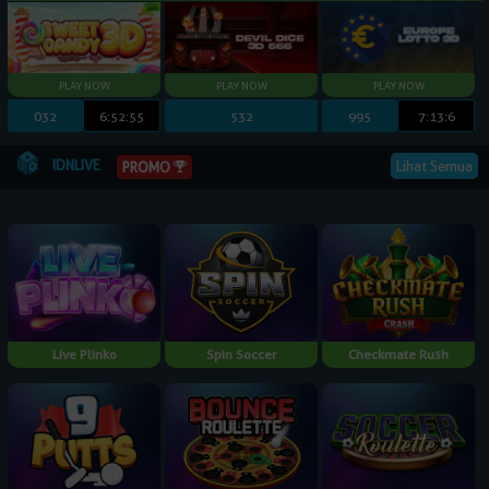
032
6:52:54
532
995
7:13:5
IDNLIVE
Lihat Semua
PROMO
Live Plinko
Spin Soccer
Checkmate Rush