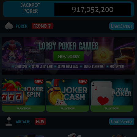
JACKPOT
917,052,200
POKER
© 2026 NagaPoker. All Rights Reserved | 18+
Lihat Semua
PROMO
POKER
Lihat Semua
NEW
ARCADE