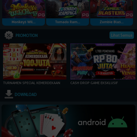
Monkeys Wil...
Tornado Ram...
Zombie Blas...
Lihat Semua
PROMOTION
TURNAMEN SPECIAL KEMERDEKAAN
CASH DROP GAME EKSKLUSIF
DOWNLOAD