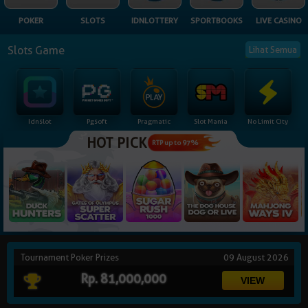
NEW
POKER
SLOTS
IDNLOTTERY
SPORTBOOKS
LIVE CASINO
TANGKAS
RTP
Slots Game
Lihat Semua
DEPOSIT
WITHDRAW
Idnslot
Pgsoft
Pragmatic
Slot Mania
No Limit City
PROMOSI
HOT PICK
RTP up to 97%
DOWNLOAD
REFERRAL
JACKPOT
Tournament Poker Prizes
09 August 2026
VIP MEMBER
Rp. 81,000,000
HUBUNGI KAMI