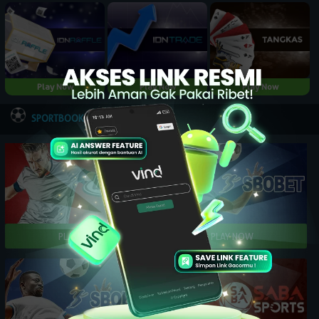
Play Now
Play Now
Play Now
NEW
SPORTBOOK