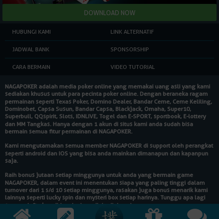
HUBUNGI KAMI
LINK ALTERNATIF
JADWAL BANK
SPONSORSHIP
CARA BERMAIN
VIDEO TUTORIAL
NAGAPOKER
adalah media poker online yang memakai uang asli yang kami
sediakan khusus untuk para pecinta poker online. Dengan beraneka ragam
permainan seperti Texas Poker, Domino Dealer, Bandar Ceme, Ceme Keliling,
Dominobet, Capsa Susun, Bandar Capsa, Blackjack, Omaha, Super10,
Superbull, QQspirit, Slots, IDNLIVE, Togel dan E-SPORT, sportbook, E-lottery
dan MM Tangkas. Hanya dengan 1 akun di situs kami anda sudah bisa
bermain semua fitur permainan di
NAGAPOKER
.
Kami mengutamakan semua member
NAGAPOKER
di support oleh perangkat
seperti android dan IOS yang bisa anda mainkan dimanapun dan kapanpun
saja.
Raih bonus jutaan setiap minggunya untuk anda yang bermain game
NAGAPOKER
, dalam event ini menentukan siapa yang paling tinggi dalam
turnover dari 1 s/d 10 setiap minggunya, rasakan juga bonus menarik kami
lainnya seperti lucky spin dan mysteri box setiap harinya. Tunggu apa lagi
segera daftarkan diri anda dan raih hadiahnya!