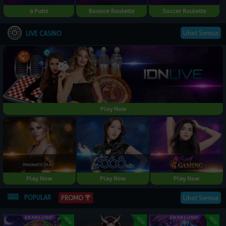
9 Putts
Bounce Roulette
Soccer Roulette
Lihat Semua
LIVE CASINO
Play Now
Play Now
Play Now
Play Now
POPULAR
Lihat Semua
PROMO