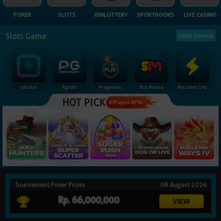
NEW
POKER
SLOTS
IDNLOTTERY
SPORTBOOKS
LIVE CASINO
TANGKAS
RTP
Slots Game
Lihat Semua
DEPOSIT
WITHDRAW
Idnslot
Pgsoft
Pragmatic
Slot Mania
No Limit City
PROMOSI
HOT PICK
RTP up to 97%
DOWNLOAD
REFERRAL
JACKPOT
Tournament Poker Prizes
08 August 2026
VIP MEMBER
Rp. 66,000,000
HUBUNGI KAMI