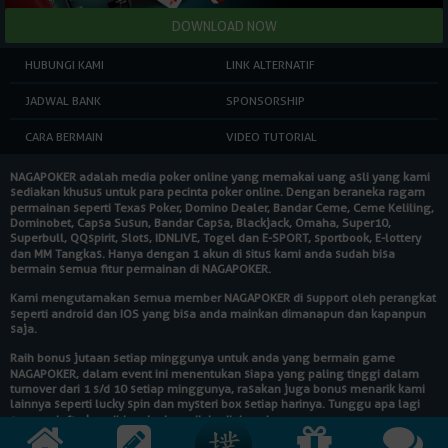
HUBUNGI KAMI
LINK ALTERNATIF
JADWAL BANK
SPONSORSHIP
CARA BERMAIN
VIDEO TUTORIAL
NAGAPOKER
adalah media poker online yang memakai uang asli yang kami
sediakan khusus untuk para pecinta poker online. Dengan beraneka ragam
permainan seperti Texas Poker, Domino Dealer, Bandar Ceme, Ceme Keliling,
Dominobet, Capsa Susun, Bandar Capsa, Blackjack, Omaha, Super10,
Superbull, QQspirit, Slots, IDNLIVE, Togel dan E-SPORT, sportbook, E-lottery
dan MM Tangkas. Hanya dengan 1 akun di situs kami anda sudah bisa
bermain semua fitur permainan di
NAGAPOKER
.
Kami mengutamakan semua member
NAGAPOKER
di support oleh perangkat
seperti android dan IOS yang bisa anda mainkan dimanapun dan kapanpun
saja.
Raih bonus jutaan setiap minggunya untuk anda yang bermain game
NAGAPOKER
, dalam event ini menentukan siapa yang paling tinggi dalam
turnover dari 1 s/d 10 setiap minggunya, rasakan juga bonus menarik kami
lainnya seperti lucky spin dan mysteri box setiap harinya. Tunggu apa lagi
segera daftarkan diri anda dan raih hadiahnya!