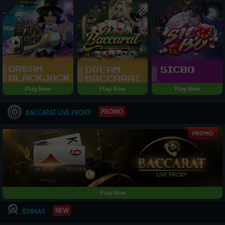
Play Now
Play Now
Play Now
PROMO
BACCARAT LIVE PROXY
Play Now
NEW
IDNMAX