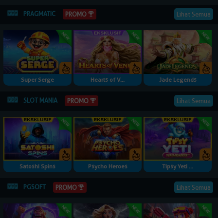
PRAGMATIC
Lihat Semua
PROMO
Super Serge
Hearts of V...
Jade Legends
SLOT MANIA
Lihat Semua
PROMO
Satoshi Spins
Psycho Heroes
Tipsy Yeti ...
PGSOFT
Lihat Semua
PROMO