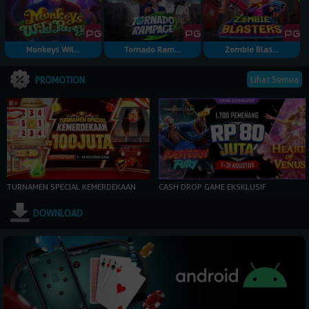
Monkeys Wil...
Tornado Ram...
Zombie Blas...
Lihat Semua
PROMOTION
TURNAMEN SPECIAL KEMERDEKAAN
CASH DROP GAME EKSKLUSIF
DOWNLOAD