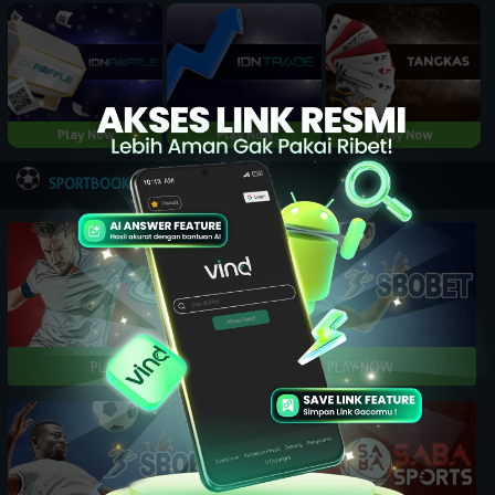
Play Now
Play Now
Play Now
NEW
SPORTBOOK